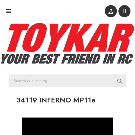



34119 INFERNO MP11e